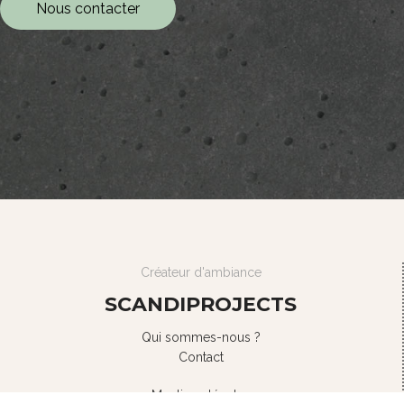
Nous contacter
Tabl
bist
Plat
tabl
Tabl
ron
Créateur d'ambiance
SCANDIPROJECTS
Qui sommes-nous ?
Contact
Mentions légales