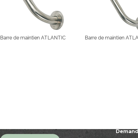
Barre de maintien ATLANTIC
Barre de maintien ATL
TAB
m
Gra
taill
Man
deb
Pied
de
tabl
Tabl
Demande
exté