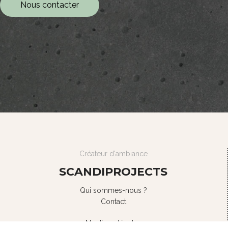
Nous contacter
Tabl
bist
Plat
tabl
Tabl
ron
Créateur d'ambiance
SCANDIPROJECTS
Qui sommes-nous ?
Contact
Mentions légales