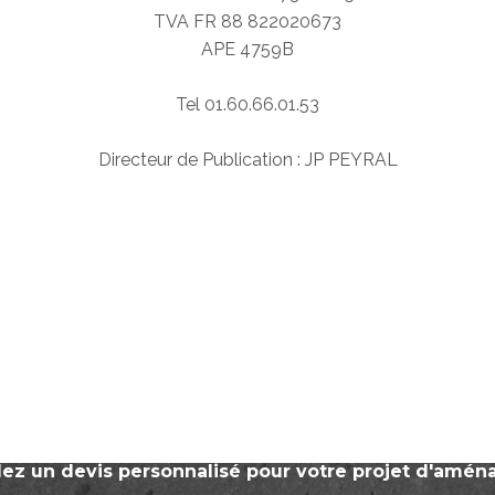
TVA FR 88 822020673
APE 4759B
Tel 01.60.66.01.53
Directeur de Publication : JP PEYRAL
Les
LES
ASSISES
iroirs
ndes
Chaises
Découvrir
es
Bancs
ge
Banquettes
out
Canapés
s
Fauteuils
e
Tabourets
es
z un devis personnalisé pour votre projet d'amé
& poufs
rieures