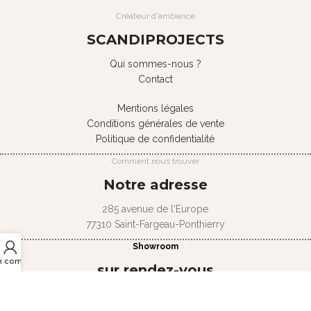
Créateur d'ambiance
SCANDIPROJECTS
Qui sommes-nous ?
Contact
Mentions légales
Conditions générales de vente
Politique de confidentialité
Comment nous trouver
Notre adresse
285 avenue de l'Europe
77310 Saint-Fargeau-Ponthierry
Showroom
n compte
sur rendez-vous
Du lundi au jeudi
de 9h à 13h et de 14h à 18h