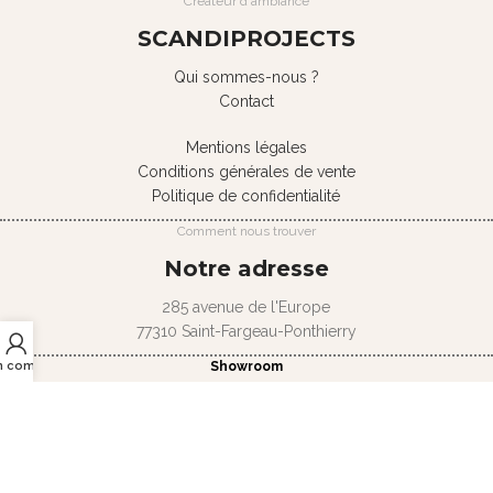
Créateur d'ambiance
SCANDIPROJECTS
Qui sommes-nous ?
Contact
Mentions légales
Conditions générales de vente
Politique de confidentialité
Comment nous trouver
Notre adresse
285 avenue de l'Europe
77310 Saint-Fargeau-Ponthierry
Showroom
n compte
sur rendez-vous
Du lundi au jeudi
de 9h à 13h et de 14h à 18h