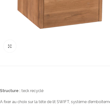
Click to enlarge
TAB
m
Gra
taill
Man
deb
Pied
Structure :
teck recyclé
de
tabl
A fixer au choix sur la tête de lit SWIFT, système d’emboîtem
Tabl
exté