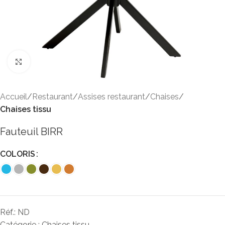
Click to enlarge
Accueil
Restaurant
Assises restaurant
Chaises
Chaises tissu
Fauteuil BIRR
COLORIS
Réf.:
ND
Catégorie :
Chaises tissu