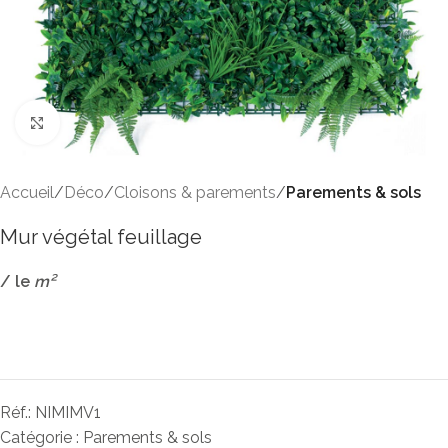
Click to enlarge
Accueil
Déco
Cloisons & parements
Parements & sols
Mur végétal feuillage
/ le
m²
Réf.:
NIMIMV1
Catégorie :
Parements & sols