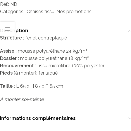
Réf.:
ND
Catégories :
Chaises tissu
,
Nos promotions
Description
Structure :
fer et contreplaqué
Assise :
mousse polyuréthane 24 kg/m³
Dossier :
mousse polyuréthane 18 kg/m³
Recouvrement :
tissu microfibre 100% polyester
Pieds
(à monter)
:
fer laqué
Taille :
L 65 x H 87 x P 65 cm
A monter soi-même
Informations complémentaires