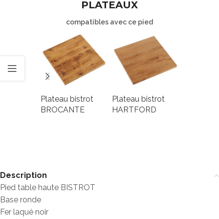
PLATEAUX
compatibles avec ce pied
Plateau bistrot
Plateau bistrot
Plateau bi
BROCANTE
HARTFORD
MOZ
Description
Pied table haute BISTROT
Base ronde
Fer laqué noir