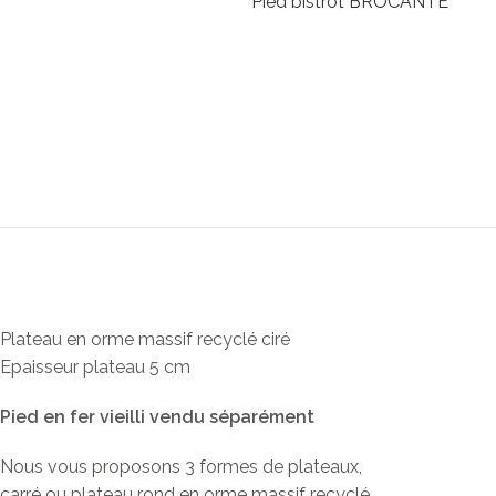
Pied table BISTROT
Pied table BISTROT
Tabl
bist
Plat
tabl
Tabl
ron
Plateau en orme massif recyclé ciré
Epaisseur plateau 5 cm
Pied en fer vieilli vendu séparément
Nous vous proposons 3 formes de plateaux,
carré ou plateau rond en orme massif recyclé.