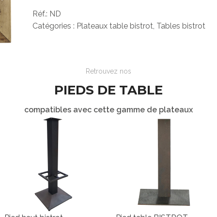
Réf.:
ND
Catégories :
Plateaux table bistrot
,
Tables bistrot
Retrouvez nos
PIEDS DE TABLE
Les
LES
ASSISES
iroirs
compatibles avec cette gamme de plateaux
ndes
Chaises
Découvrir
es
Bancs
ge
Banquettes
out
Canapés
s
Fauteuils
e
Tabourets
es
& poufs
rieures