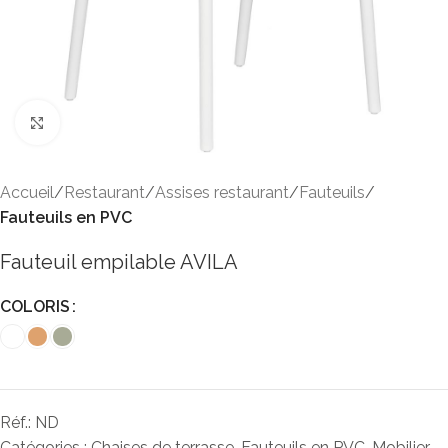
Click to enlarge
Accueil
Restaurant
Assises restaurant
Fauteuils
Fauteuils en PVC
Fauteuil empilable AVILA
COLORIS
Réf.:
ND
Catégories :
Chaises de terrasse
,
Fauteuils en PVC
,
Mobilier